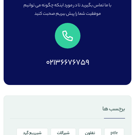
با ما تماس بگیرید تا در مورد اینکه چگونه می توانیم
موفقیت شما را پیش ببریم صحبت کنید
02136676759
برچسب ها
ptfe
تفلون
شیرآلات
شیر ربع گرد