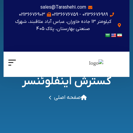
sales@Tarasheh1.com
02136676903
02136676989 - 02136676759
کیلومتر 13 جاده خاوران، عباس آباد علاقبند، شهرک
صنعتی بهارستان، پلاک 405
گسترش اینفلوئنسر
صفحه اصلی