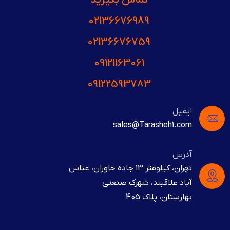
02136676989
02136676759
09121163061
09122593783
ایمیل
sales@Tarasheh1.com
آدرس
تهران، کیلومتر 13 جاده خاوران، عباس
آباد علاقبند، شهرک صنعتی
بهارستان، پلاک 405