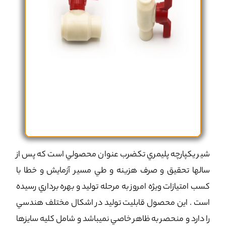
شير يکپارچه پليمري تکضرب عنوان محصولي است که پس از
سال­ها تحقيق و صرف هزينه و طي مسير آزمايش و خطا با
کسب امتيازات ويژه امروز به مرحله توليد و بهره برداري رسيده
است . اين محصول قابليت توليد در اشکال مختلف هندسي
را دارد و منحصر به ظاهر خاصي نميباشد و شامل کليه سايزها