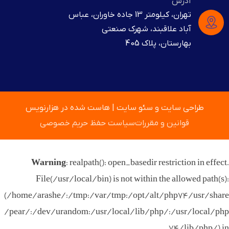
آدرس
تهران، کیلومتر 13 جاده خاوران، عباس
آباد علاقبند، شهرک صنعتی
بهارستان، پلاک 405
طراحی سایت
و
سئو سایت
|
هاست
شده در
هزارنویس
قوانین و مقررات
سیاست حفظ حریم خصوصی
Warning
: realpath(): open_basedir restriction in effect.
File(/usr/local/bin) is not within the allowed path(s):
(/home/arashe/:/tmp:/var/tmp:/opt/alt/php74/usr/share
/pear/:/dev/urandom:/usr/local/lib/php/:/usr/local/php