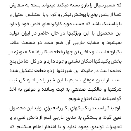
که مسير سيال را باز و بسته ميکند ميتواند بسته به سفارش
شما از جنس برنج با پوشش نيکل و کرم و يا استنلس استيل و
يا پلاستيک باشد که حسب مورد کارکردهاي خاص خود را دارد
اين محصول با اين ويژگيها در حال حاضر در ايران توليد
نميشود و مشابه خارجي آن هم فقط در قسمت غلاف
يکپارچه است و داخل آن چهار قطعه بکار رفته که بويژه در
بخش پکينگها امکان نشتي وجود دارد و در کل شامل پنج
قطعه است در حاليکه اين شير تنها از دو قطعه تشکيل شده
است. از اينرو موفق شديم تا اين شير را در اداره کل ثبت
شرکتها و مالکيت صنعتي به ثبت رسانده و موفق به اخذ
گواهينامه ثبت اختراع شويم.
لازم بذکر است در تکنيکهاي بکار رفته براي توليد اين محصول
هيچ گونه وابستگي به منابع خارجي اعم از دانش فني و يا
تجهيرات توليدي وجود ندارد و با افتخار اعلام ميکنيم که