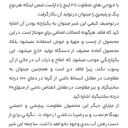
با خروجي هاي متفاوت تا 2 اينچ را داراست ضمن اينکه هر نوع
رنگ و پليمري را ميتوان در توليد آن بکار گرفت
در توصيف کيفي اين شير ميتوان به يکپارچه بودن آن اشاره
کرد که فاقد هرگونه اتصالات اضافي براي مونتاژ است. در اين
محصول از چسب و مهره و جوش استفاده نمي­شود بلکه
محصول آماده مصرف، از دستگاه توليد خارج ميشود. اين
يکپارچگي موجب مي­شود که املاح و ذرات آب در جائي از آن
رسوب نکند، زيرا فاقد درز است و همچنين مي­توان به
مقاومت در مقابل انبساط ناشي از گرما در دماي 100 درجه
سانتيگراد و نيز مقاومت در مقابل انقباض ناشي از منهاي20
درجه سانتيگراد اشاره کرد.
از مزاياي ديگر اين محصول مقاومت پيچشي و خمشي
بهنگام نصب و نيز ضربات ناشي از حوادث ، نگراني براي از
دست رفتن آب بندي وجود نخواهد داشت. ساچمه اين شير