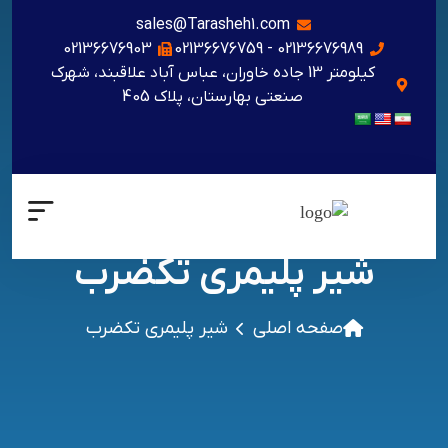
sales@Tarasheh1.com
02136676903
02136676989 - 02136676759
کیلومتر 13 جاده خاوران، عباس آباد علاقبند، شهرک
صنعتی بهارستان، پلاک 405
شیر پلیمری تکضرب
صفحه اصلی
شیر پلیمری تکضرب