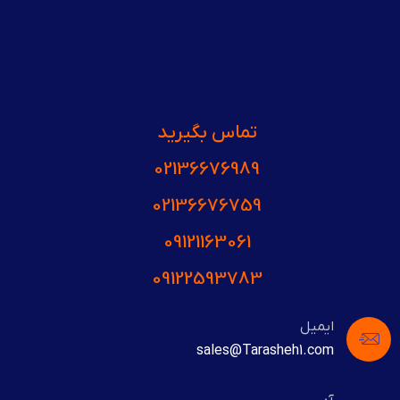
تماس بگیرید
02136676989
02136676759
09121163061
09122593783
ایمیل
sales@Tarasheh1.com