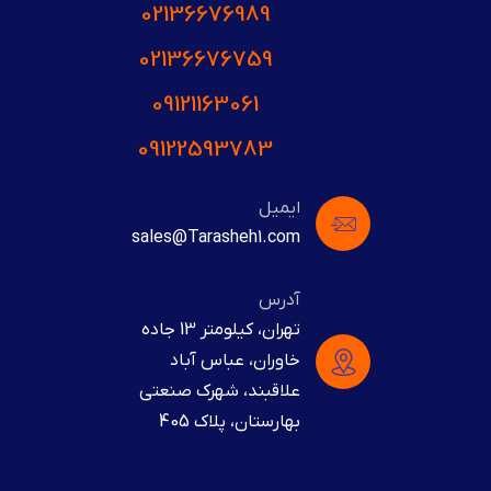
02136676989
02136676759
09121163061
09122593783
ایمیل
sales@Tarasheh1.com
آدرس
تهران، کیلومتر 13 جاده
خاوران، عباس آباد
علاقبند، شهرک صنعتی
بهارستان، پلاک 405