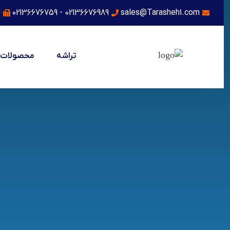
3
02136676989 - 02136676759
sales@Tarasheh1.com
تراشه
محصولات