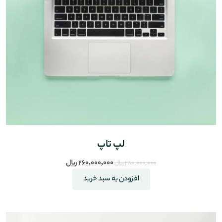
لپ تاپ
260,000,000
﷼
280,000,000
﷼
افزودن به سبد خرید