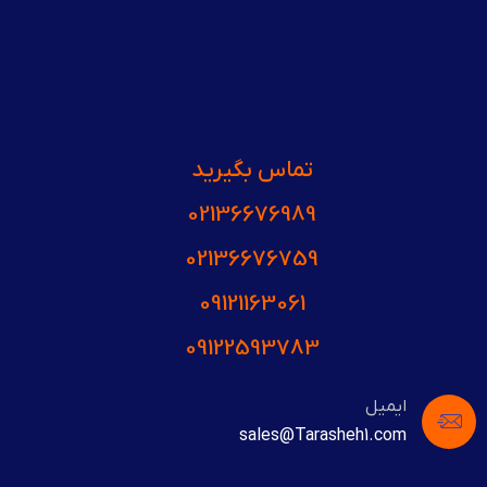
تماس بگیرید
02136676989
02136676759
09121163061
09122593783
ایمیل
sales@Tarasheh1.com