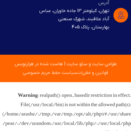
آدرس
تهران، کیلومتر 13 جاده خاوران، عباس
آباد علاقبند، شهرک صنعتی
بهارستان، پلاک 405
طراحی سایت
و
سئو سایت
|
هاست
شده در
هزارنویس
قوانین و مقررات
سیاست حفظ حریم خصوصی
Warning
: realpath(): open_basedir restriction in effect.
File(/usr/local/bin) is not within the allowed path(s):
(/home/arashe/:/tmp:/var/tmp:/opt/alt/php74/usr/share
/pear/:/dev/urandom:/usr/local/lib/php/:/usr/local/php