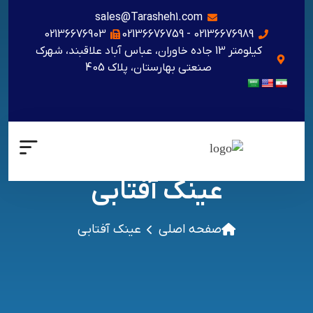
sales@Tarasheh1.com
02136676903
02136676989 - 02136676759
کیلومتر 13 جاده خاوران، عباس آباد علاقبند، شهرک
صنعتی بهارستان، پلاک 405
عینک آفتابی
صفحه اصلی
عینک آفتابی